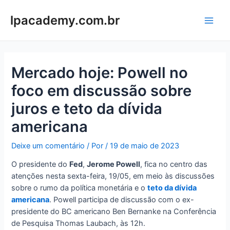
Ir
para
lpacademy.com.br
Main
o
conteúdo
Men
Mercado hoje: Powell no
foco em discussão sobre
juros e teto da dívida
americana
Deixe um comentário
/ Por
/
19 de maio de 2023
O presidente do
Fed
,
Jerome Powell
, fica no centro das
atenções nesta sexta-feira, 19/05, em meio às discussões
sobre o rumo da política monetária e o
teto da dívida
americana
. Powell participa de discussão com o ex-
presidente do BC americano Ben Bernanke na Conferência
de Pesquisa Thomas Laubach, às 12h.