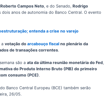
,
Roberto Campos Neto
, e do Senado,
Rodrigo
os dois anos de autonomia do Banco Central. O evento
reestruturação; entenda a crise no varejo
a a
votação do
arcabouço fiscal
no plenário da
ados de transações correntes
.
a semana são a
ata da última reunião monetária do Fed
,
mativa do Produto Interno Bruto (PIB) do primeiro
s com consumo (PCE)
.
e do Banco Central Europeu (BCE) também serão
eira, 26/05.