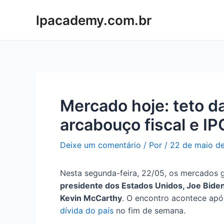
Ir
lpacademy.com.br
para
o
conteúdo
Mercado hoje: teto da
arcabouço fiscal e 
Deixe um comentário
/ Por
/
22 de maio d
Nesta segunda-feira, 22/05, os mercados g
presidente dos Estados Unidos, Joe Bide
Kevin McCarthy
. O encontro acontece ap
dívida do país
no fim de semana.