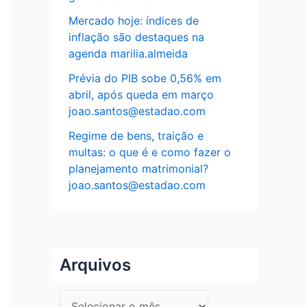
Mercado hoje: índices de
inflação são destaques na
agenda marilia.almeida
Prévia do PIB sobe 0,56% em
abril, após queda em março
joao.santos@estadao.com
Regime de bens, traição e
multas: o que é e como fazer o
planejamento matrimonial?
joao.santos@estadao.com
Arquivos
A